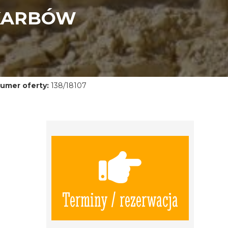
SKARBÓW
umer oferty:
138/18107
Terminy / rezerwacja