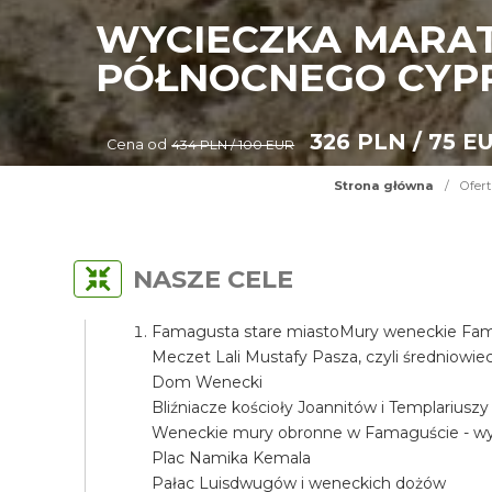
WYCIECZKA MARAT
PÓŁNOCNEGO CYP
326 PLN / 75 E
Cena od
434 PLN / 100 EUR
Strona główna
/
Ofert
NASZE CELE
Famagusta stare miastoMury weneckie Fama
Meczet Lali Mustafy Pasza, czyli średniow
Dom Wenecki
Bliźniacze kościoły Joannitów i Templariuszy
Weneckie mury obronne w Famaguście - wyj
Plac Namika Kemala
Pałac Luisdwugów i weneckich dożów