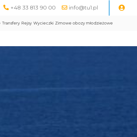
+48 33 813 90 00
info@tu1.pl
e
Transfery
Rejsy
Wycieczki
Zimowe obozy młodzieżowe