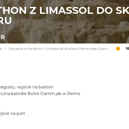
HON Z LIMASSOL DO 
RU
UR
N
a
/
Wycieczka Marathon z Limassol do skarbów Północnego Cypru
gusty, wyjście na bastion
iecczna katedra Notre Damm jak w Reims
ście na port