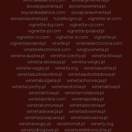
slowacjawinieta.pl
sloweniawinieta.pl
svycarskadalnice.com
szwajcariawinieta.pl
słoweniawinieta.pl
tunellivigno.pl
vignette-at.com
vignette-bg.com
vignette-cz.com
vignette-pl.com
vignette-poland.pl
vignette-ro.com
vignette-si.com
vignette.pl
vignettepoland.pl
vinetki.pl
vinietaelectronica.com
vinieteelectronice.com
wegrywinieta.pl
winieta-austria.pl
winieta-czechy.pl
winieta-litwa.pl
winieta-słowacja.pl
winieta-wegry.pl
winieta-węgry.pl
winieta.org
winietaaustria.pl
winietaaustriaonline.pl
winietaautostradowa.pl
winietabulgaria.pl
winietachorwacja.pl
winietaczechy.pl
winietaestonia.pl
winietalitwa.pl
winietalotwa.pl
winietamoldawia.pl
winietaonline.com
winietapolska.pl
winietarumunia.pl
winietaslovenia.pl
winietaslowacja.pl
winietaslowenia.pl
winietaszwajcaria.pl
winietasłowenia.pl
winietawegry.pl
winietomat.pl
winiety.org
winietydrogowe.pl
winietyelektroniczne.pl