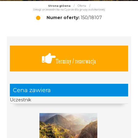
Strona główna
/
Oferta
/
Usługi przewodnika na Cyprze dla grupy autokarowej
Numer oferty:
150/18107
Terminy / rezerwacja
Cena zawiera
Uczestnik