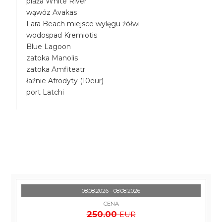
plaża White River
wąwóz Avakas
Lara Beach miejsce wylęgu żółwi
wodospad Kremiotis
Blue Lagoon
zatoka Manolis
zatoka Amfiteatr
łaźnie Afrodyty (10eur)
port Latchi
08.08.2026 - 08.08.2026
CENA
250.00
EUR