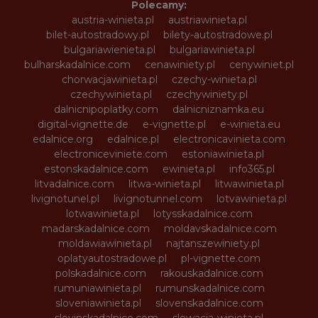
Polecamy:
austria-winieta.pl
austriawinieta.pl
bilet-autostradowy.pl
bilety-autostradowe.pl
bulgariawienieta.pl
bulgariawinieta.pl
bulharskadalnice.com
cenawiniety.pl
cenywiniet.pl
chorwacjawinieta.pl
czechy-winieta.pl
czechywinieta.pl
czechywiniety.pl
dalnicnipoplatky.com
dalnicniznamka.eu
digital-vignette.de
e-vignette.pl
e-winieta.eu
edalnice.org
edalnice.pl
electronicavinieta.com
electroniceviniete.com
estoniawinieta.pl
estonskadalnice.com
ewinieta.pl
info365.pl
litvadalnice.com
litwa-winieta.pl
litwawinieta.pl
livignotunel.pl
livignotunnel.com
lotvawinieta.pl
lotwawinieta.pl
lotysskadalnice.com
madarskadalnice.com
moldavskadalnice.com
moldawiawinieta.pl
najtanszewiniety.pl
oplatyautostradowe.pl
pl-vignette.com
polskadalnice.com
rakouskadalnice.com
rumuniawinieta.pl
rumunskadalnice.com
sloveniawinieta.pl
slovenskadalnice.com
slovinskadalnice.com
slowacja-winieta.pl