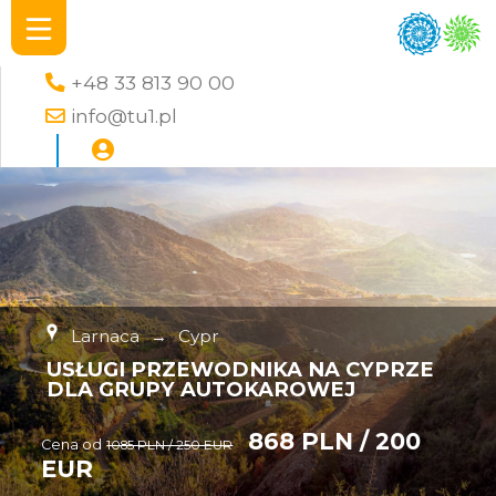
+48 33 813 90 00
info@tu1.pl
Larnaca
→
Cypr
USŁUGI PRZEWODNIKA NA CYPRZE
DLA GRUPY AUTOKAROWEJ
868 PLN / 200
Cena od
1085 PLN / 250 EUR
EUR