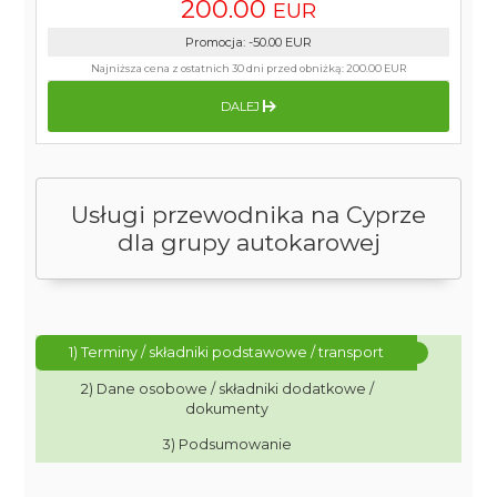
200.00
EUR
Promocja
:
-50.00
EUR
Najniższa cena z ostatnich 30 dni przed obniżką:
200.00 EUR
DALEJ
Usługi przewodnika na Cyprze
dla grupy autokarowej
1) Terminy / składniki podstawowe / transport
2) Dane osobowe / składniki dodatkowe /
dokumenty
3) Podsumowanie