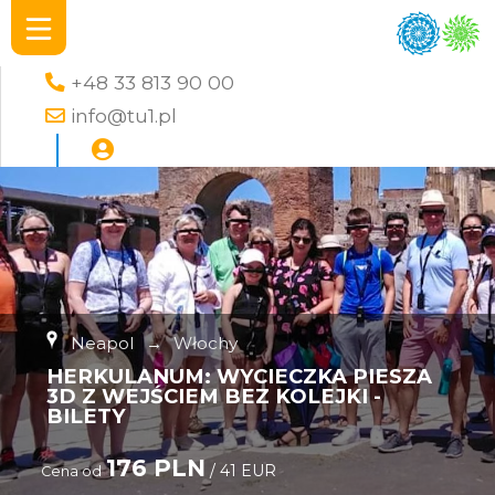
+48 33 813 90 00
info@tu1.pl
Neapol
→
Włochy
HERKULANUM: WYCIECZKA PIESZA
3D Z WEJŚCIEM BEZ KOLEJKI -
BILETY
176 PLN
/ 41 EUR
Cena od