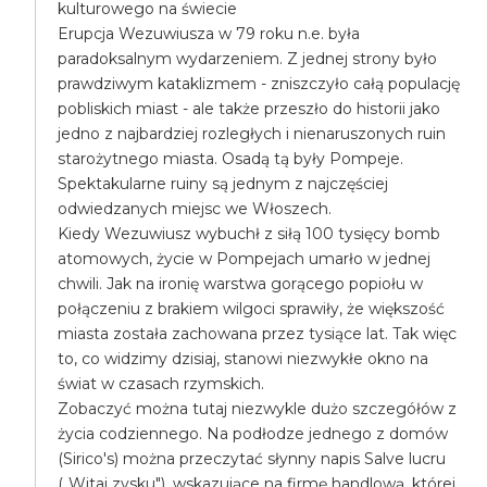
kulturowego na świecie
Erupcja Wezuwiusza w 79 roku n.e. była
paradoksalnym wydarzeniem. Z jednej strony było
prawdziwym kataklizmem - zniszczyło całą populację
pobliskich miast - ale także przeszło do historii jako
jedno z najbardziej rozległych i nienaruszonych ruin
starożytnego miasta. Osadą tą były Pompeje.
Spektakularne ruiny są jednym z najczęściej
odwiedzanych miejsc we Włoszech.
Kiedy Wezuwiusz wybuchł z siłą 100 tysięcy bomb
atomowych, życie w Pompejach umarło w jednej
chwili. Jak na ironię warstwa gorącego popiołu w
połączeniu z brakiem wilgoci sprawiły, że większość
miasta została zachowana przez tysiące lat. Tak więc
to, co widzimy dzisiaj, stanowi niezwykłe okno na
świat w czasach rzymskich.
Zobaczyć można tutaj niezwykle dużo szczegółów z
życia codziennego. Na podłodze jednego z domów
(Sirico's) można przeczytać słynny napis Salve lucru
(„Witaj zysku"), wskazujące na firmę handlową, której