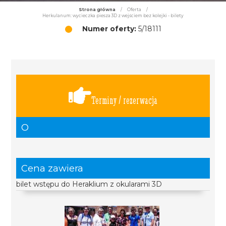
Strona główna
/
Oferta
/
Herkulanum: wycieczka piesza 3D z wejściem bez kolejki - bilety
Numer oferty:
5/18111
Terminy / rezerwacja
O
Cena zawiera
bilet wstępu do Heraklium z okularami 3D