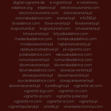
digital-vignette.de
e-vignette.pl
e-winieta.eu
edalnice.org
edalnice.pl
electronicavinieta.com
electroniceviniete.com
estoniawinieta.pl
estonskadalnice.com
ewinieta.pl
info365.pl
litvadalnice.com
litwa-winieta.pl
litwawinieta.pl
livignotunel.pl
livignotunnel.com
lotvawinieta.pl
lotwawinieta.pl
lotysskadalnice.com
madarskadalnice.com
moldavskadalnice.com
moldawiawinieta.pl
najtanszewiniety.pl
oplatyautostradowe.pl
pl-vignette.com
polskadalnice.com
rakouskadalnice.com
rumuniawinieta.pl
rumunskadalnice.com
sloveniawinieta.pl
slovenskadalnice.com
slovinskadalnice.com
slowacja-winieta.pl
slowacjawinieta.pl
sloweniawinieta.pl
svycarskadalnice.com
szwajcariawinieta.pl
słoweniawinieta.pl
tunellivigno.pl
vignette-at.com
vignette-bg.com
vignette-cz.com
vignette-pl.com
vignette-poland.pl
vignette-ro.com
vignette-si.com
vignette.pl
vignettepoland.pl
vinetki.pl
vinietaelectronica.com