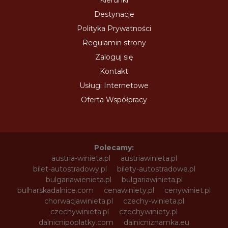
Kierunki
Destynacje
Polityka Prywatności
Regulamin strony
Zaloguj się
Kontakt
Usługi Internetowe
Oferta Współpracy
Polecamy:
austria-winieta.pl
austriawinieta.pl
bilet-autostradowy.pl
bilety-autostradowe.pl
bulgariawienieta.pl
bulgariawinieta.pl
bulharskadalnice.com
cenawiniety.pl
cenywiniet.pl
chorwacjawinieta.pl
czechy-winieta.pl
czechywinieta.pl
czechywiniety.pl
dalnicnipoplatky.com
dalnicniznamka.eu