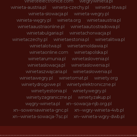
vinieteelectronice.com
wegrywinieta.pl
winieta-austria.pl
winieta-czechy.pl
winieta-litwa.pl
winieta-słowacja.pl
winieta-wegry.pl
winieta-węgry.pl
winieta.org
winietaaustria.pl
winietaaustriaonline.pl
winietaautostradowa.pl
winietabulgaria.pl
winietachorwacja.pl
winietaczechy.pl
winietaestonia.pl
winietalitwa.pl
winietalotwa.pl
winietamoldawia.pl
winietaonline.com
winietapolska.pl
winietarumunia.pl
winietaslovenia.pl
winietaslowacja.pl
winietaslowenia.pl
winietaszwajcaria.pl
winietasłowenia.pl
winietawegry.pl
winietomat.pl
winiety.org
winietydrogowe.pl
winietyelektroniczne.pl
winietyestonia.pl
winietywegry.pl
winietyzagraniczne.pl
winietyzakup.pl
węgry-winieta.pl
xn--sowacja-njb.org.pl
xn--soweniawinieta-gnc.pl
xn--wgry-winieta-4vb.pl
xn--winieta-sowacja-7sc.pl
xn--winieta-wgry-dwb.pl