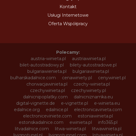
Kontakt
Usługi Internetowe
Oferta Współpracy
Polecamy:
austria-winieta.pl
austriawinieta.pl
bilet-autostradowy.pl
bilety-autostradowe.pl
bulgariawienieta.pl
bulgariawinieta.pl
bulharskadalnice.com
cenawiniety.pl
cenywiniet.pl
chorwacjawinieta.pl
czechy-winieta.pl
czechywinieta.pl
czechywiniety.pl
dalnicnipoplatky.com
dalnicniznamka.eu
digital-vignette.de
e-vignette.pl
e-winieta.eu
edalnice.org
edalnice.pl
electronicavinieta.com
electroniceviniete.com
estoniawinieta.pl
estonskadalnice.com
ewinieta.pl
info365.pl
litvadalnice.com
litwa-winieta.pl
litwawinieta.pl
livignotunel.pl
livignotunnel.com
lotvawinieta.pl