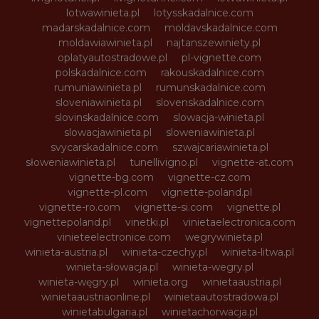
lotwawinieta.pl
lotysskadalnice.com
madarskadalnice.com
moldavskadalnice.com
moldawiawinieta.pl
najtanszewiniety.pl
oplatyautostradowe.pl
pl-vignette.com
polskadalnice.com
rakouskadalnice.com
rumuniawinieta.pl
rumunskadalnice.com
sloveniawinieta.pl
slovenskadalnice.com
slovinskadalnice.com
slowacja-winieta.pl
slowacjawinieta.pl
sloweniawinieta.pl
svycarskadalnice.com
szwajcariawinieta.pl
słoweniawinieta.pl
tunellivigno.pl
vignette-at.com
vignette-bg.com
vignette-cz.com
vignette-pl.com
vignette-poland.pl
vignette-ro.com
vignette-si.com
vignette.pl
vignettepoland.pl
vinetki.pl
vinietaelectronica.com
vinieteelectronice.com
wegrywinieta.pl
winieta-austria.pl
winieta-czechy.pl
winieta-litwa.pl
winieta-słowacja.pl
winieta-wegry.pl
winieta-węgry.pl
winieta.org
winietaaustria.pl
winietaaustriaonline.pl
winietaautostradowa.pl
winietabulgaria.pl
winietachorwacja.pl