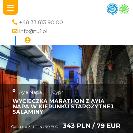
+48 33 813 90 00
info@tu1.pl
Ayia Napa
→
Cypr
WYCIECZKA MARATHON Z AYIA
NAPA W KIERUNKU STAROŻYTNEJ
SALAMINY
343 PLN / 79 EUR
Cena od
391 PLN / 90 EUR