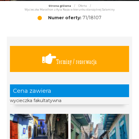
Strona główna
/
Oferta
/
Wycieczka Marathon z Ayia Napa w kierunku starożytnej Salaminy
Numer oferty:
71/18107
Terminy / rezerwacja
Cena zawiera
wycieczka fakultatywna