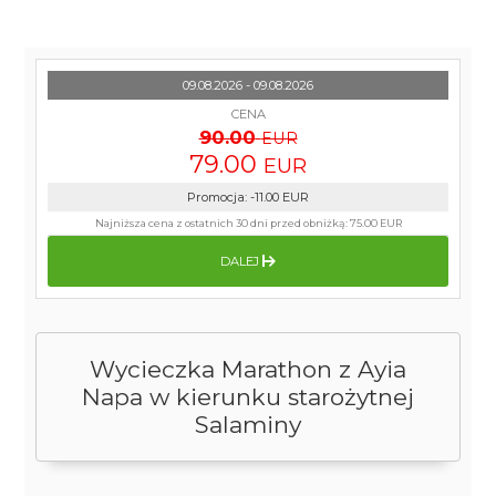
09.08.2026 - 09.08.2026
CENA
90.00
EUR
79.00
EUR
Promocja
:
-11.00
EUR
Najniższa cena z ostatnich 30 dni przed obniżką:
75.00 EUR
DALEJ
Wycieczka Marathon z Ayia
Napa w kierunku starożytnej
Salaminy