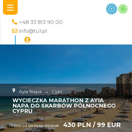
+48 33 813 90 00
info@tu1.pl
Ayia Napa
→
Cypr
WYCIECZKA MARATHON Z AYIA
NAPA DO SKARBÓW PÓŁNOCNEGO
CYPRU
430 PLN / 99 EUR
Cena od
521 PLN / 120 EUR