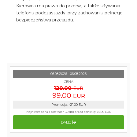
Kierowca ma prawo do przerw, a także używania
telefonu podczas jazdy, przy zachowaniu pełnego
bezpieczeństwa przejazdu.
06.08.2026 - 06.08.2026
CENA
120.00
EUR
99.00
EUR
Promocja
:
-21.00
EUR
Najniższa cena z ostatnich 30 dni przed obniżką:
75.00 EUR
DALEJ