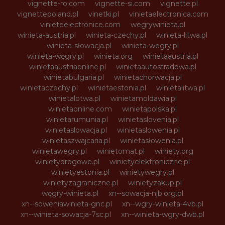
vignette-ro.com
vignette-si.com
vignette.pl
vignettepoland.pl
vinetki.pl
vinietaelectronica.com
vinieteelectronice.com
wegrywinieta.pl
winieta-austria.pl
winieta-czechy.pl
winieta-litwa.pl
winieta-słowacja.pl
winieta-wegry.pl
winieta-węgry.pl
winieta.org
winietaaustria.pl
winietaaustriaonline.pl
winietaautostradowa.pl
winietabulgaria.pl
winietachorwacja.pl
winietaczechy.pl
winietaestonia.pl
winietalitwa.pl
winietalotwa.pl
winietamoldawia.pl
winietaonline.com
winietapolska.pl
winietarumunia.pl
winietaslovenia.pl
winietaslowacja.pl
winietaslowenia.pl
winietaszwajcaria.pl
winietasłowenia.pl
winietawegry.pl
winietomat.pl
winiety.org
winietydrogowe.pl
winietyelektroniczne.pl
winietyestonia.pl
winietywegry.pl
winietyzagraniczne.pl
winietyzakup.pl
węgry-winieta.pl
xn--sowacja-njb.org.pl
xn--soweniawinieta-gnc.pl
xn--wgry-winieta-4vb.pl
xn--winieta-sowacja-7sc.pl
xn--winieta-wgry-dwb.pl