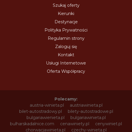
Szukaj oferty
Kierunki
Destynacje
Polityka Prywatności
Regulamin strony
Zaloguj się
Kontakt
Usługi Internetowe
Oferta Współpracy
Polecamy:
austria-winieta.pl
austriawinieta.pl
bilet-autostradowy.pl
bilety-autostradowe.pl
bulgariawienieta.pl
bulgariawinieta.pl
bulharskadalnice.com
cenawiniety.pl
cenywiniet.pl
chorwacjawinieta.pl
czechy-winieta.pl