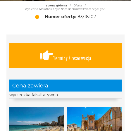
Strona główna
/
Oferta
/
Wycieczka Marathon z Ayia Napa do skarbów Północnego Cypru
Numer oferty:
83/18107
Terminy / rezerwacja
Cena zawiera
wycieczka fakultatywna