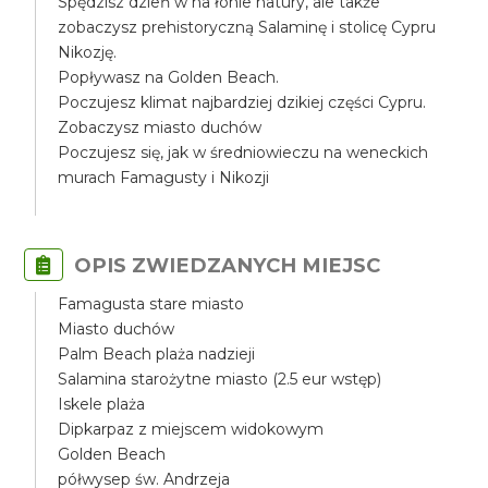
Spędzisz dzień w na łonie natury, ale także
zobaczysz prehistoryczną Salaminę i stolicę Cypru
Nikozję.
Popływasz na Golden Beach.
Poczujesz klimat najbardziej dzikiej części Cypru.
Zobaczysz miasto duchów
Poczujesz się, jak w średniowieczu na weneckich
murach Famagusty i Nikozji
OPIS ZWIEDZANYCH MIEJSC
Famagusta stare miasto
Miasto duchów
Palm Beach plaża nadzieji
Salamina starożytne miasto (2.5 eur wstęp)
Iskele plaża
Dipkarpaz z miejscem widokowym
Golden Beach
półwysep św. Andrzeja