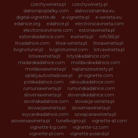
czechywinieta.pl
czechywiniety.pl
dalnicnipoplatky.com
dalnicniznamka.eu
digital-vignette.de
e-vignette.pl
e-winieta.eu
edalnice.org
edalnice.pl
electronicavinieta.com
electroniceviniete.com
estoniawinieta.pl
estonskadalnice.com
ewinieta.pl
info365.pl
litvadalnice.com
litwa-winieta.pl
litwawinieta.pl
livignotunel.pl
livignotunnel.com
lotvawinieta.pl
lotwawinieta.pl
lotysskadalnice.com
madarskadalnice.com
moldavskadalnice.com
moldawiawinieta.pl
najtanszewiniety.pl
oplatyautostradowe.pl
pl-vignette.com
polskadalnice.com
rakouskadalnice.com
rumuniawinieta.pl
rumunskadalnice.com
sloveniawinieta.pl
slovenskadalnice.com
slovinskadalnice.com
slowacja-winieta.pl
slowacjawinieta.pl
sloweniawinieta.pl
svycarskadalnice.com
szwajcariawinieta.pl
słoweniawinieta.pl
tunellivigno.pl
vignette-at.com
vignette-bg.com
vignette-cz.com
vignette-pl.com
vignette-poland.pl