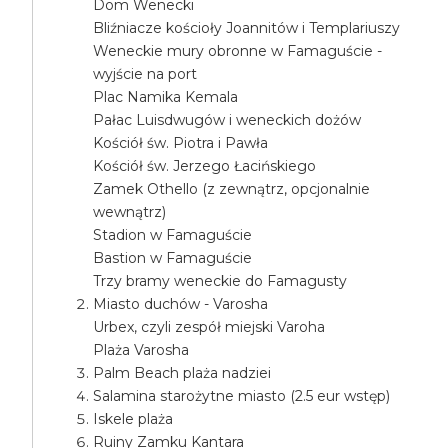
Dom Wenecki
Bliźniacze kościoły Joannitów i Templariuszy
Weneckie mury obronne w Famaguście -
wyjście na port
Plac Namika Kemala
Pałac Luisdwugów i weneckich dożów
Kościół św. Piotra i Pawła
Kościół św. Jerzego Łacińskiego
Zamek Othello (z zewnątrz, opcjonalnie
wewnątrz)
Stadion w Famaguście
Bastion w Famaguście
Trzy bramy weneckie do Famagusty
Miasto duchów - Varosha
Urbex, czyli zespół miejski Varoha
Plaża Varosha
Palm Beach plaża nadziei
Salamina starożytne miasto (2.5 eur wstęp)
Iskele plaża
Ruiny Zamku Kantara