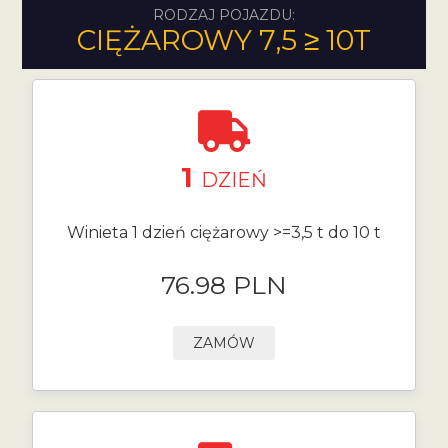
RODZAJ POJAZDU:
CIĘŻAROWY 7,5 ≥ 10T
1
DZIEŃ
Winieta 1 dzień ciężarowy >=3,5 t do 10 t
76.98 PLN
ZAMÓW