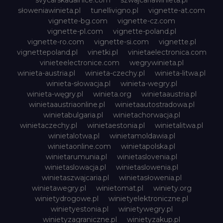
svycarskadalnice.com
szwajcariawinieta.pl
słoweniawinieta.pl
tunellivigno.pl
vignette-at.com
vignette-bg.com
vignette-cz.com
vignette-pl.com
vignette-poland.pl
vignette-ro.com
vignette-si.com
vignette.pl
vignettepoland.pl
vinetki.pl
vinietaelectronica.com
vinieteelectronice.com
wegrywinieta.pl
winieta-austria.pl
winieta-czechy.pl
winieta-litwa.pl
winieta-słowacja.pl
winieta-wegry.pl
winieta-węgry.pl
winieta.org
winietaaustria.pl
winietaaustriaonline.pl
winietaautostradowa.pl
winietabulgaria.pl
winietachorwacja.pl
winietaczechy.pl
winietaestonia.pl
winietalitwa.pl
winietalotwa.pl
winietamoldawia.pl
winietaonline.com
winietapolska.pl
winietarumunia.pl
winietaslovenia.pl
winietaslowacja.pl
winietaslowenia.pl
winietaszwajcaria.pl
winietasłowenia.pl
winietawegry.pl
winietomat.pl
winiety.org
winietydrogowe.pl
winietyelektroniczne.pl
winietyestonia.pl
winietywegry.pl
winietyzagraniczne.pl
winietyzakup.pl