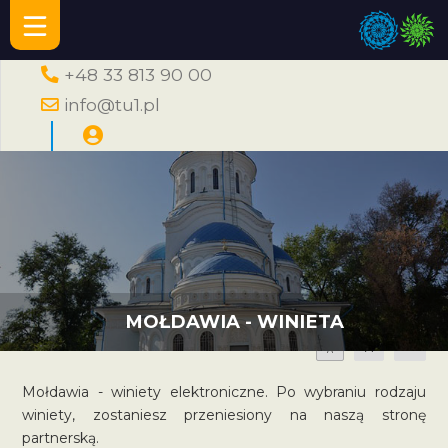
+48 33 813 90 00
info@tu1.pl
MOŁDAWIA - WINIETA
A
A
A
Mołdawia - winiety elektroniczne. Po wybraniu rodzaju
winiety, zostaniesz przeniesiony na naszą stronę
partnerską.