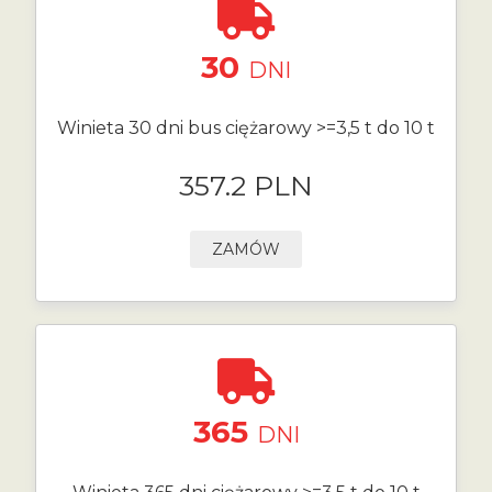
30
DNI
Winieta 30 dni bus ciężarowy >=3,5 t do 10 t
357.2 PLN
ZAMÓW
365
DNI