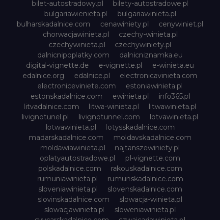
bilet-autostradowy.pl
bilety-autostradowe.pl
bulgariawienieta.pl
bulgariawinieta.pl
bulharskadalnice.com
cenawiniety.pl
cenywiniet.pl
chorwacjawinieta.pl
czechy-winieta.pl
czechywinieta.pl
czechywiniety.pl
dalnicnipoplatky.com
dalnicniznamka.eu
digital-vignette.de
e-vignette.pl
e-winieta.eu
edalnice.org
edalnice.pl
electronicavinieta.com
electroniceviniete.com
estoniawinieta.pl
estonskadalnice.com
ewinieta.pl
info365.pl
litvadalnice.com
litwa-winieta.pl
litwawinieta.pl
livignotunel.pl
livignotunnel.com
lotvawinieta.pl
lotwawinieta.pl
lotysskadalnice.com
madarskadalnice.com
moldavskadalnice.com
moldawiawinieta.pl
najtanszewiniety.pl
oplatyautostradowe.pl
pl-vignette.com
polskadalnice.com
rakouskadalnice.com
rumuniawinieta.pl
rumunskadalnice.com
sloveniawinieta.pl
slovenskadalnice.com
slovinskadalnice.com
slowacja-winieta.pl
slowacjawinieta.pl
sloweniawinieta.pl